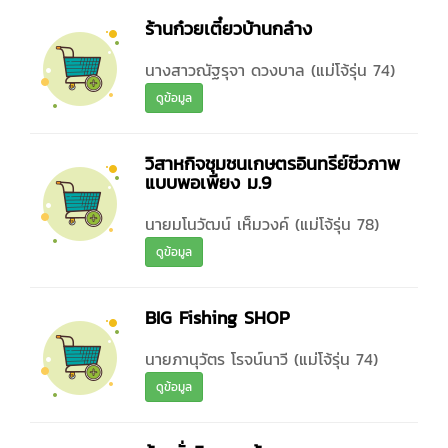
ร้านก๋วยเตี๋ยวบ้านกล๋าง
นางสาวณัฐรุจา ดวงบาล (แม่โจ้รุ่น 74)
ดูข้อมูล
วิสาหกิจชุมชนเกษตรอินทรีย์ชีวภาพ
แบบพอเพียง ม.9
นายมโนวัฒน์ เห็มวงค์ (แม่โจ้รุ่น 78)
ดูข้อมูล
BIG Fishing SHOP
นายภานุวัตร โรจน์นาวี (แม่โจ้รุ่น 74)
ดูข้อมูล