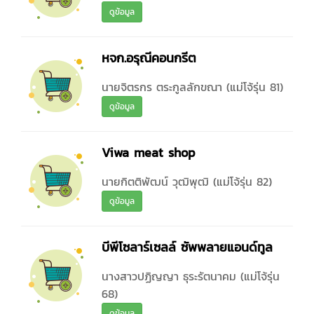
ดูข้อมูล
หจก.อรุณีคอนกรีต
นายจิตรกร ตระกูลลักขณา (แม่โจ้รุ่น 81)
ดูข้อมูล
Viwa meat shop
นายกิตติพัฒน์ วุฒิพุฒิ (แม่โจ้รุ่น 82)
ดูข้อมูล
บีพีโซลาร์เซลล์ ซัพพลายแอนด์ทูล
นางสาวปฏิญญา ธุระรัตนาคม (แม่โจ้รุ่น
68)
ดูข้อมูล